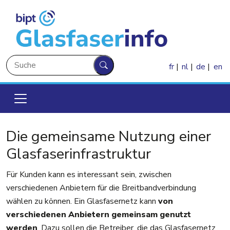
Direkt zum Inhalt
Suche
fr
nl
de
en
Suche
Die gemeinsame Nutzung einer
Glasfaserinfrastruktur
Für Kunden kann es interessant sein, zwischen
verschiedenen Anbietern für die Breitbandverbindung
wählen zu können. Ein Glasfasernetz kann
von
verschiedenen Anbietern gemeinsam genutzt
werden
. Dazu sollen die Betreiber, die das Glasfasernetz