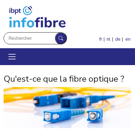
Aller au contenu principal
Rechercher
fr
nl
de
en
Rechercher
Qu'est-ce que la fibre optique ?